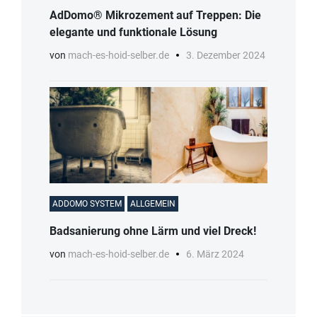
AdDomo® Mikrozement auf Treppen: Die
elegante und funktionale Lösung
von
mach-es-hoid-selber.de
3. Dezember 2024
ADDOMO SYSTEM
ALLGEMEIN
Badsanierung ohne Lärm und viel Dreck!
von
mach-es-hoid-selber.de
6. März 2024