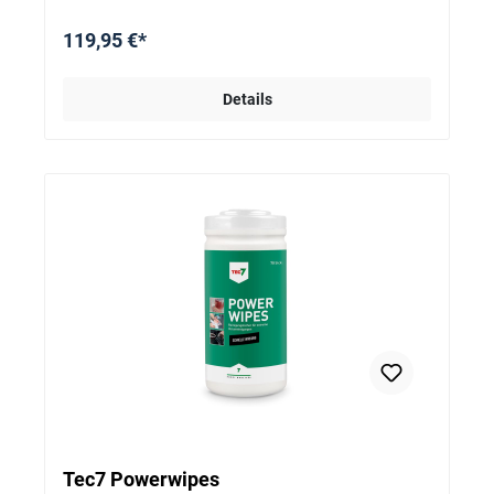
Schaumreiniger enthält keine Scheuermittel und hat
einen angenehmen Geruch. Der ursprüngliche Glanz
119,95 €*
wird auf natürliche Weise wieder hergestellt.
Verarbeitungs-Tipp: Zur Untergrundreinigung,
Entfettung, zur Reinigung von Deinem Werkzeug und
Details
zur Ausführung von schönen und glatten Fugen mit
diesem Material verwendest Du am Besten unser Tec7
Cleaner oder Tec7 HP-Clean. Wasser oder mit
Spülmittel vesetztes Wasser funktionieren nicht!
Tec7 Powerwipes